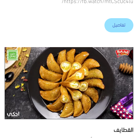
https://fb.watch/mtCScUc4lu/
تفاصيل
القطايف