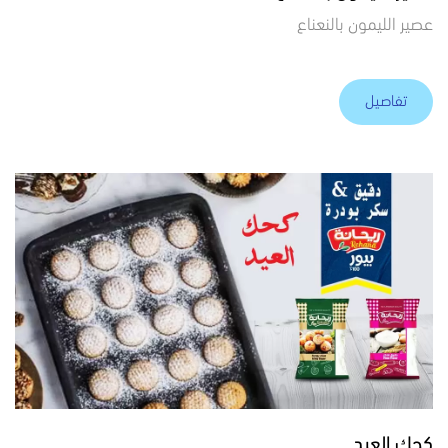
عصير الليمون بالنعناع
تفاصيل
كحك العيد