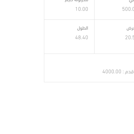
لي
للكرتونه كجم
10.00
500.
عرض
الطول
48.40
20.